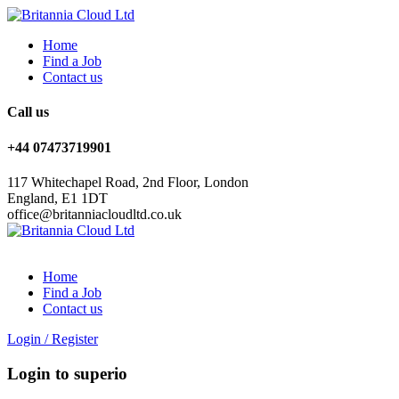
Home
Find a Job
Contact us
Call us
+44 07473719901
117 Whitechapel Road, 2nd Floor, London
England, E1 1DT
office@britanniacloudltd.co.uk
Home
Find a Job
Contact us
Login
/
Register
Login to superio