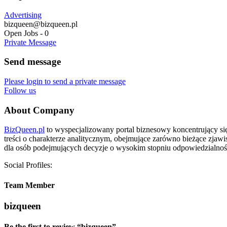
Advertising
bizqueen@bizqueen.pl
Open Jobs
-
0
Private Message
Send message
Please login to send a private message
Follow us
About Company
BizQueen.pl
to wyspecjalizowany portal biznesowy koncentrujący się
treści o charakterze analitycznym, obejmujące zarówno bieżące zjaw
dla osób podejmujących decyzje o wysokim stopniu odpowiedzialnoś
Social Profiles:
Team Member
bizqueen
Be the first to review “bizqueen”